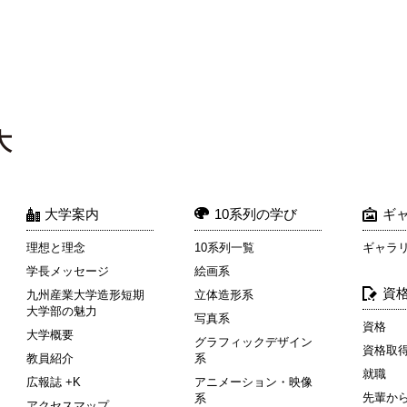
大学案内
10系列の学び
ギ
理想と理念
10系列一覧
ギャラ
学長メッセージ
絵画系
資
九州産業大学造形短期
立体造形系
大学部の魅力
写真系
資格
大学概要
グラフィックデザイン
資格取
教員紹介
系
就職
広報誌 +K
アニメーション・映像
先輩か
系
アクセスマップ