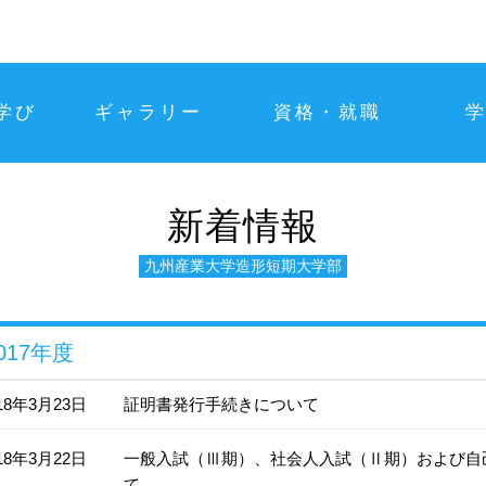
学び
ギャラリー
資格・就職
新着情報
九州産業大学造形短期大学部
017年度
18年3月23日
証明書発行手続きについて
18年3月22日
一般入試（Ⅲ期）、社会人入試（Ⅱ期）および自
て