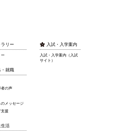
ャラリー
入試・入学案内
リー
入試・入学案内（入試
サイト）
格・就職
得者の声
らのメッセージ
ア支援
生生活