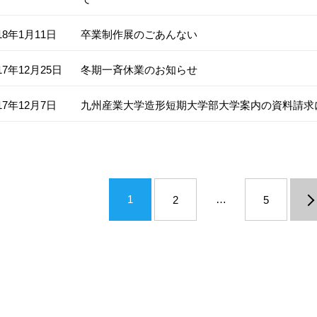
18年1月11日
卒業制作展のごあんない
17年12月25日
冬期一斉休業のお知らせ
17年12月7日
九州産業大学造形短期大学部大学案内の資料請求
1
…
へ »
2
5