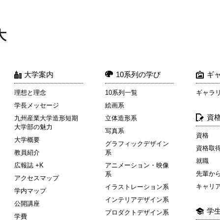
大学案内
10系列の学び
ギ
理想と理念
10系列一覧
ギャラ
学長メッセージ
絵画系
資
九州産業大学造形短期
立体造形系
大学部の魅力
写真系
資格
大学概要
グラフィックデザイン
資格取
教員紹介
系
就職
広報誌 +K
アニメーション・映像
先輩か
系
アクセスマップ
キャリ
イラストレーション系
学内マップ
インテリアデザイン系
公開講座
学
プロダクトデザイン系
学費