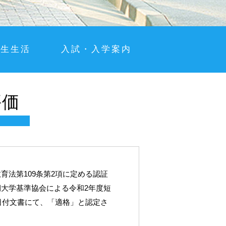
学生生活
入試・入学案内
評価
育法第109条第2項に定める認証
大学基準協会による令和2年度短
5日付文書にて、「適格」と認定さ