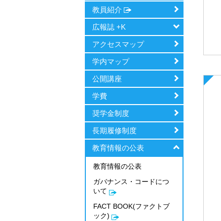
教員紹介
広報誌 +K
アクセスマップ
学内マップ
公開講座
学費
奨学金制度
長期履修制度
教育情報の公表
教育情報の公表
ガバナンス・コードにつ
いて
FACT BOOK(ファクトブ
ック)