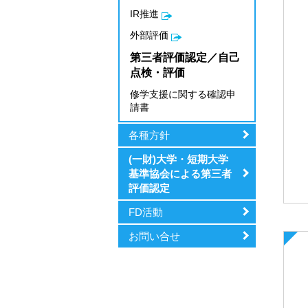
IR推進
外部評価
第三者評価認定／自己
点検・評価
修学支援に関する確認申
請書
各種方針
(一財)大学・短期大学
基準協会による第三者
評価認定
FD活動
お問い合せ