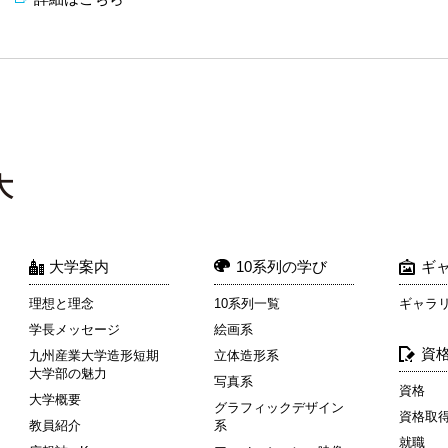
大学案内
10系列の学び
ギ
理想と理念
10系列一覧
ギャラ
学長メッセージ
絵画系
資
九州産業大学造形短期
立体造形系
大学部の魅力
写真系
資格
大学概要
グラフィックデザイン
資格取
教員紹介
系
就職