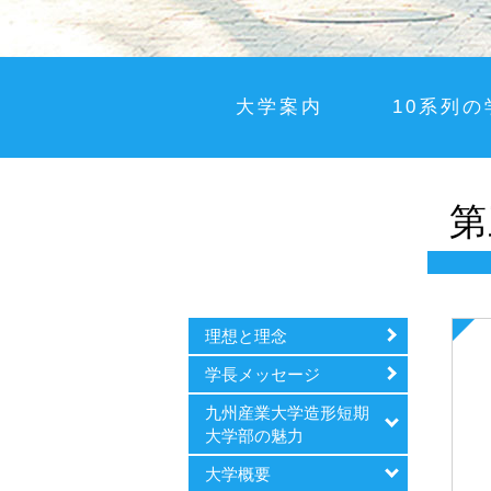
大学案内
10系列の
第
理想と理念
学長メッセージ
九州産業大学造形短期
大学部の魅力
大学概要