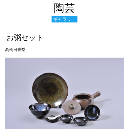
陶芸
ギャラリー
お粥セット
髙松日香梨